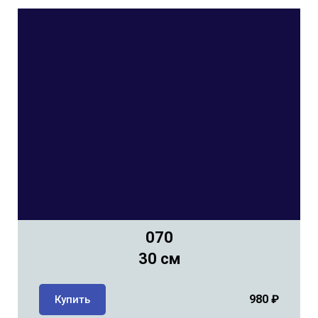
070
30 см
980
₽
Купить