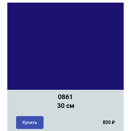
0861
30 см
830
₽
Купить