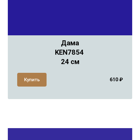
Дама
KEN7854
24 см
610
₽
Купить