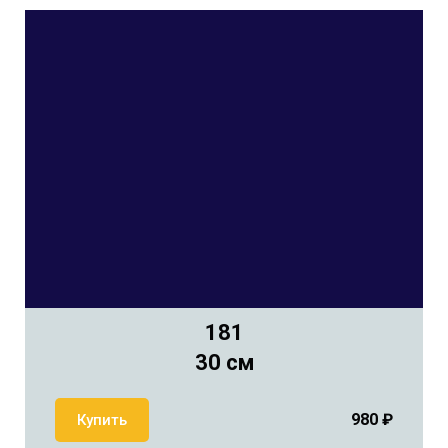
181
30 см
980
₽
Купить