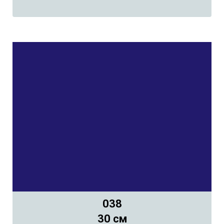
038
30 см