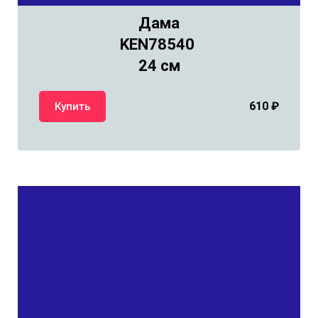
Дама
KEN78540
24 см
610
₽
Купить