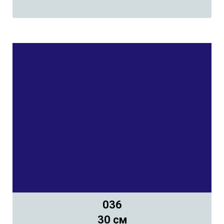
036
30 см