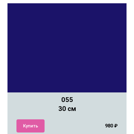
055
30 см
980
₽
Купить